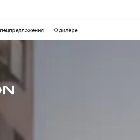
пецпредложения
О дилере
ON