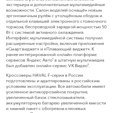
экстерьера и дополнительные мультимедийные
возможности. Салон моделей оснащён новым
эргономичным рулём с утолщённым ободом и
отдельной клавишей электронного стояночного
тормоза, беспроводной зарядкой мощностью 50
Вт с системой активного охлаждения.
Интерфейс мультимедийной системы получил
расширенные настройки, включая приложения
«Смарт виджет» и «Плавающий виджет». К
ранее интегрированной онлайн-платформе
сервисов Яндекс Авто¹ в штатную мультимедиа
был добавлен онлайн-сервис VK Видео².
Кроссоверы HAVAL F-серии в России
подготовлены и адаптированы к российским
условиям эксплуатации. Все автомобили имеют
усиленное антикоррозийное покрытие,
увеличенный бачок стеклоомывателя,
аккумуляторную батарею увеличенной емкости
и зимний пакет с обогревом ключевых