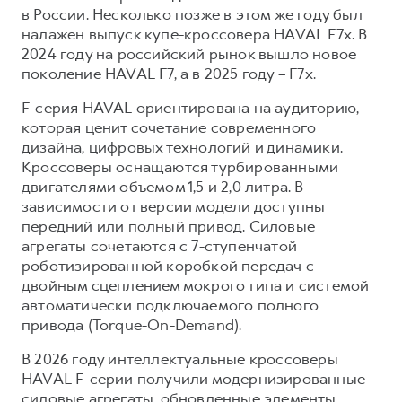
HAVAL Лизинг
в России. Несколько позже в этом же году был
АКСЕССУАРЫ HAVAL
налажен выпуск купе-кроссовера HAVAL F7x. В
2024 году на российский рынок вышло новое
АКСЕССУАРЫ HAVAL
Автомобильные аксессуары
поколение HAVAL F7, а в 2025 году – F7x.
Автомобильные аксессуары
Коллекция CITY
F-серия HAVAL ориентирована на аудиторию,
Коллекция CITY
Коллекция Базовая
которая ценит сочетание современного
дизайна, цифровых технологий и динамики.
Коллекция Базовая
Коллекция Детская
Кроссоверы оснащаются турбированными
Коллекция Детская
двигателями объемом 1,5 и 2,0 литра. В
зависимости от версии модели доступны
передний или полный привод. Силовые
агрегаты сочетаются с 7-ступенчатой
роботизированной коробкой передач с
двойным сцеплением мокрого типа и системой
автоматически подключаемого полного
привода (Torque-On-Demand).
В 2026 году интеллектуальные кроссоверы
HAVAL F-серии получили модернизированные
силовые агрегаты, обновленные элементы