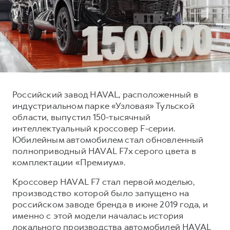
Тест-драйв
СЕРВИСНОЕ ОБСЛУЖИВАНИЕ
О дилере
Нулевое ТО
Наша команда
DARGO
DARGO X
КРЕДИТ И СТРАХОВАНИЕ
Программа «Помощь на дороге»
Контакты
от 3 199 000 ₽
от 3 499 000 ₽
Кредитный калькулятор
Регламенты технического обслуживания
Страхование
Электронный ПТС
Российский завод HAVAL, расположенный в
Кредит
индустриальном парке «Узловая» Тульской
ПОДДЕРЖКА
области, выпустил 150-тысячный
F7
F7X
интеллектуальный кроссовер F-серии.
КОРПОРАТИВНЫМ КЛИЕНТАМ
GWM Безопасность
от 2 899 000 ₽
от 3 599 000 ₽
Юбилейным автомобилем стал обновленный
Для малого бизнеса
Гарантия HAVAL
полноприводный HAVAL F7x серого цвета в
комплектации «Премиум».
Корпоративным клиентам
Мобильное приложение GWM
Кроссовер HAVAL F7 стал первой моделью,
Крупным корпоративным клиентам
Программа «HAVAL Защита+»
производство которой было запущено на
Система управления автопарком
Руководства по эксплуатации
российском заводе бренда в июне 2019 года, и
POER
от 3 449 000 ₽
Сервис для корпоративных клиентов
Подписки
именно с этой модели началась история
локального производства автомобилей HAVAL