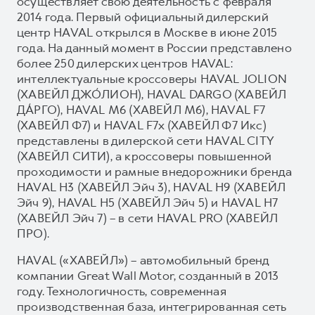
осуществляет свою деятельность с февраля
2014 года. Первый официальный дилерский
центр HAVAL открылся в Москве в июне 2015
года. На данный момент в России представлено
более 250 дилерских центров HAVAL:
интеллектуальные кроссоверы HAVAL JOLION
(ХАВЕЙЛ ДЖО́ЛИОН), HAVAL DARGO (ХАВЕЙЛ
ДА́РГО), HAVAL М6 (ХАВЕЙЛ M6), HAVAL F7
(ХАВЕЙЛ Ф7) и HAVAL F7x (ХАВЕЙЛ Ф7 Икс)
представлены в дилерской сети HAVAL CITY
(ХАВЕЙЛ СИТИ), а кроссоверы повышенной
проходимости и рамные внедорожники бренда
HAVAL H3 (ХАВЕЙЛ Эйч 3), HAVAL H9 (ХАВЕЙЛ
Эйч 9), HAVAL H5 (ХАВЕЙЛ Эйч 5) и HAVAL H7
(ХАВЕЙЛ Эйч 7) – в сети HAVAL PRO (ХАВЕЙЛ
ПРО).
HAVAL («ХАВЕЙЛ») – автомобильный бренд
компании Great Wall Motor, созданный в 2013
году. Технологичность, современная
производственная база, интегрированная сеть