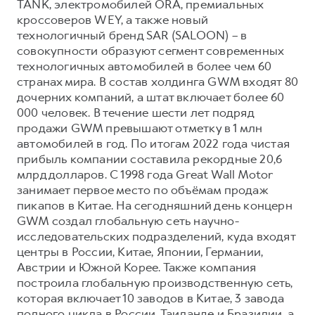
TANK, электромобилей ORA, премиальных
кроссоверов WEY, а также новый
технологичный бренд SAR (SALOON) – в
совокупности образуют сегмент современных
технологичных автомобилей в более чем 60
странах мира. В состав холдинга GWM входят 80
дочерних компаний, а штат включает более 60
000 человек. В течение шести лет подряд
продажи GWM превышают отметку в 1 млн
автомобилей в год. По итогам 2022 года чистая
прибыль компании составила рекордные 20,6
млрд долларов. С 1998 года Great Wall Motor
занимает первое место по объёмам продаж
пикапов в Китае. На сегодняшний день концерн
GWM создал глобальную сеть научно-
исследовательских подразделений, куда входят
центры в России, Китае, Японии, Германии,
Австрии и Южной Корее. Также компания
построила глобальную производственную сеть,
которая включает 10 заводов в Китае, 3 завода
полного цикла в России, Таиланде и Бразилии, а