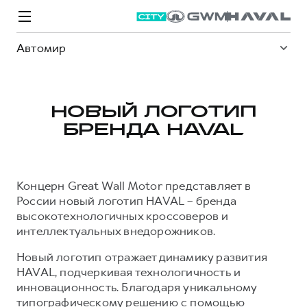
Автомир
НОВЫЙ ЛОГОТИП
БРЕНДА HAVAL
Модели
Покупателям
Владельцам
Спецпредложения
О дилере
Концерн Great Wall Motor представляет в
ВЫБОР И ПОКУПКА
СЕРВИС
СПЕЦПРЕДЛОЖЕНИЯ
БРЕНД HAVAL
России новый логотип HAVAL – бренда
высокотехнологичных кроссоверов и
Автомобили в наличии
Все о сервисе
Покупателям
О бренде
интеллектуальных внедорожников.
Конфигуратор HAVAL
Запись на сервис
Владельцам
Новости
Новый логотип отражает динамику развития
M6
Аксессуары HAVAL
Моторное масло
О GWM
JOLION
HAVAL, подчеркивая технологичность и
от 2 049 000 ₽
от 2 049 000 ₽
Каталоги и прайс-листы
Стоимость ТО
инновационность. Благодаря уникальному
типографическому решению с помощью
Программа «HAVAL Защита+»
ИНФОРМАЦИЯ О ДИЛЕРЕ