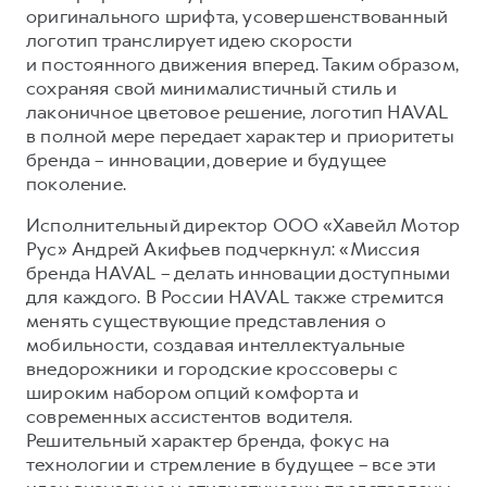
оригинального шрифта, усовершенствованный
Тест-драйв
СЕРВИСНОЕ ОБСЛУЖИВАНИЕ
О дилере
логотип транслирует идею скорости
и постоянного движения вперед. Таким образом,
Нулевое ТО
Наша команда
сохраняя свой минималистичный стиль и
DARGO
DARGO X
КРЕДИТ И СТРАХОВАНИЕ
Программа «Помощь на дороге»
Контакты
лаконичное цветовое решение, логотип HAVAL
от 3 199 000 ₽
от 3 499 000 ₽
в полной мере передает характер и приоритеты
Кредитный калькулятор
Регламенты технического обслуживания
бренда – инновации, доверие и будущее
Страхование
Электронный ПТС
поколение.
Кредит
Исполнительный директор ООО «Хавейл Мотор
ПОДДЕРЖКА
Рус» Андрей Акифьев подчеркнул: «Миссия
F7
F7X
бренда HAVAL – делать инновации доступными
КОРПОРАТИВНЫМ КЛИЕНТАМ
GWM Безопасность
от 2 899 000 ₽
от 3 599 000 ₽
для каждого. В России HAVAL также стремится
Для малого бизнеса
Гарантия HAVAL
менять существующие представления о
мобильности, создавая интеллектуальные
Корпоративным клиентам
Мобильное приложение GWM
внедорожники и городские кроссоверы с
Крупным корпоративным клиентам
Программа «HAVAL Защита+»
широким набором опций комфорта и
современных ассистентов водителя.
Система управления автопарком
Руководства по эксплуатации
POER
Решительный характер бренда, фокус на
от 3 449 000 ₽
Сервис для корпоративных клиентов
Подписки
технологии и стремление в будущее – все эти