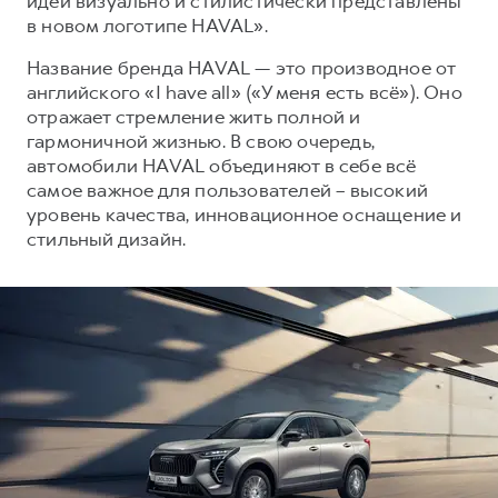
идеи визуально и стилистически представлены
HAVAL Лизинг
в новом логотипе HAVAL».
АКСЕССУАРЫ HAVAL
Название бренда HAVAL — это производное от
АКСЕССУАРЫ HAVAL
Автомобильные аксессуары
английского «I have all» («У меня есть всё»). Оно
Автомобильные аксессуары
Коллекция CITY
отражает стремление жить полной и
гармоничной жизнью. В свою очередь,
Коллекция CITY
Коллекция Базовая
автомобили HAVAL объединяют в себе всё
Коллекция Базовая
Коллекция Детская
самое важное для пользователей – высокий
уровень качества, инновационное оснащение и
Коллекция Детская
стильный дизайн.