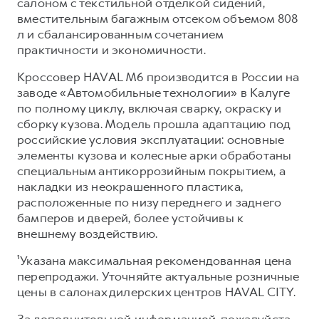
салоном с текстильной отделкой сидений,
вместительным багажным отсеком объемом 808
л и сбалансированным сочетанием
практичности и экономичности.
Кроссовер HAVAL M6 производится в России на
заводе «Автомобильные технологии» в Калуге
по полному циклу, включая сварку, окраску и
сборку кузова. Модель прошла адаптацию под
российские условия эксплуатации: основные
элементы кузова и колесные арки обработаны
специальным антикоррозийным покрытием, а
накладки из неокрашенного пластика,
расположенные по низу переднего и заднего
бамперов и дверей, более устойчивы к
внешнему воздействию.
¹Указана максимальная рекомендованная цена
перепродажи. Уточняйте актуальные розничные
цены в салонах дилерских центров HAVAL CITY.
За дополнительной информацией, пожалуйста,