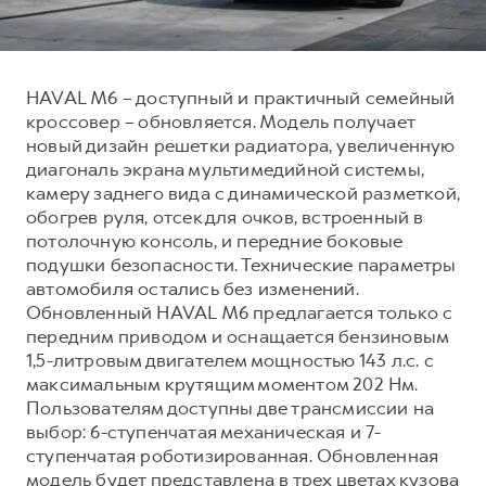
Тест-драйв
СЕРВИСНОЕ ОБСЛУЖИВАНИЕ
О дилере
Нулевое ТО
Наша команда
HAVAL M6 – доступный и практичный семейный
DARGO
DARGO X
КРЕДИТ И СТРАХОВАНИЕ
Программа «Помощь на дороге»
Контакты
от 3 199 000 ₽
от 3 499 000 ₽
кроссовер – обновляется. Модель получает
Кредитный калькулятор
Регламенты технического обслуживания
новый дизайн решетки радиатора, увеличенную
диагональ экрана мультимедийной системы,
Страхование
Электронный ПТС
камеру заднего вида с динамической разметкой,
Кредит
обогрев руля, отсек для очков, встроенный в
потолочную консоль, и передние боковые
ПОДДЕРЖКА
подушки безопасности. Технические параметры
F7
F7X
КОРПОРАТИВНЫМ КЛИЕНТАМ
GWM Безопасность
от 2 899 000 ₽
от 3 599 000 ₽
автомобиля остались без изменений.
Обновленный HAVAL M6 предлагается только с
Для малого бизнеса
Гарантия HAVAL
передним приводом и оснащается бензиновым
Корпоративным клиентам
Мобильное приложение GWM
1,5-литровым двигателем мощностью 143 л.с. с
максимальным крутящим моментом 202 Нм.
Крупным корпоративным клиентам
Программа «HAVAL Защита+»
Пользователям доступны две трансмиссии на
Система управления автопарком
Руководства по эксплуатации
выбор: 6-ступенчатая механическая и 7-
POER
от 3 449 000 ₽
Сервис для корпоративных клиентов
Подписки
ступенчатая роботизированная. Обновленная
модель будет представлена в трех цветах кузова