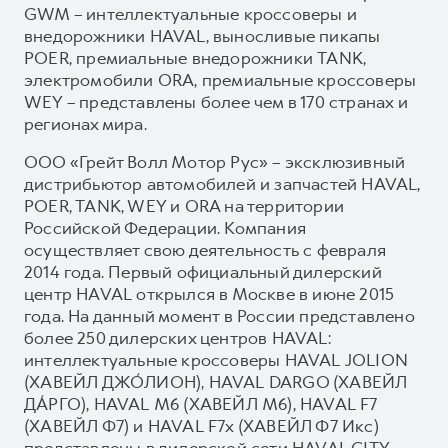
GWM – интеллектуальные кроссоверы и
внедорожники HAVAL, выносливые пикапы
POER, премиальные внедорожники TANK,
электромобили ORA, премиальные кроссоверы
WEY – представлены более чем в 170 странах и
регионах мира.
ООО «Грейт Волл Мотор Рус» – эксклюзивный
дистрибьютор автомобилей и запчастей HAVAL,
POER, TANK, WEY и ORA на территории
Российской Федерации. Компания
осуществляет свою деятельность с февраля
2014 года. Первый официальный дилерский
центр HAVAL открылся в Москве в июне 2015
года. На данный момент в России представлено
более 250 дилерских центров HAVAL:
интеллектуальные кроссоверы HAVAL JOLION
(ХАВЕЙЛ ДЖО́ЛИОН), HAVAL DARGO (ХАВЕЙЛ
ДА́РГО), HAVAL М6 (ХАВЕЙЛ M6), HAVAL F7
(ХАВЕЙЛ Ф7) и HAVAL F7x (ХАВЕЙЛ Ф7 Икс)
представлены в дилерской сети HAVAL CITY