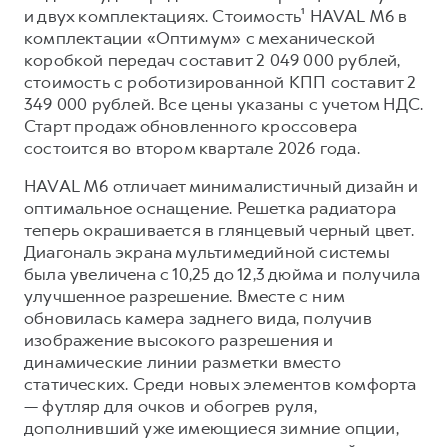
HAVAL Лизинг
и двух комплектациях. Cтоимость¹ HAVAL M6 в
АКСЕССУАРЫ HAVAL
комплектации «Оптимум» с механической
коробкой передач составит 2 049 000 рублей,
АКСЕССУАРЫ HAVAL
Автомобильные аксессуары
стоимость с роботизированной КПП составит 2
Автомобильные аксессуары
Коллекция CITY
349 000 рублей. Все цены указаны с учетом НДС.
Старт продаж обновленного кроссовера
Коллекция CITY
Коллекция Базовая
состоится во втором квартале 2026 года.
Коллекция Базовая
Коллекция Детская
HAVAL M6 отличает минималистичный дизайн и
Коллекция Детская
оптимальное оснащение. Решетка радиатора
теперь окрашивается в глянцевый черный цвет.
Диагональ экрана мультимедийной системы
была увеличена с 10,25 до 12,3 дюйма и получила
улучшенное разрешение. Вместе с ним
обновилась камера заднего вида, получив
изображение высокого разрешения и
динамические линии разметки вместо
статических. Среди новых элементов комфорта
— футляр для очков и обогрев руля,
дополнивший уже имеющиеся зимние опции,