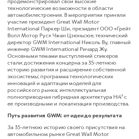
HAVAL Лизинг
продемонстрировал свои высокие
технологические возможности в области
АКСЕССУАРЫ HAVAL
автомобилестроения. В мероприятии приняли
АКСЕССУАРЫ HAVAL
Автомобильные аксессуары
участие президент Great Wall Motor
International Паркер Ши, президент ООО «Грейт
Автомобильные аксессуары
Коллекция CITY
Волл Мотор Рус» Чжан Цзюньсюе, технический
Коллекция CITY
Коллекция Базовая
директор GWM International Николь Ву, главный
инженер GWM International Ричард Жу.
Коллекция Базовая
Коллекция Детская
Основными темами выступлений спикеров
Коллекция Детская
стали: достижения концерна за 35-летнюю
историю развития и расширение собственной
экосистемы; программа технологических
инноваций и адаптации моделей для
российского рынка; интеллектуальная
полноприводная гибридная архитектура Hi4² с
ее производными и локализация производства.
Путь развития GWM: от идеи до результата
За 35-летнюю историю своего присутствия на
автомобильном рынке Great Wall Motor