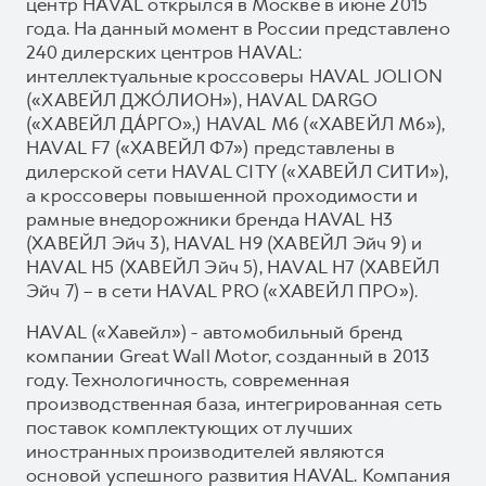
центр HAVAL открылся в Москве в июне 2015
года. На данный момент в России представлено
240 дилерских центров HAVAL:
интеллектуальные кроссоверы HAVAL JOLION
(«ХАВЕЙЛ ДЖО́ЛИОН»), HAVAL DARGO
(«ХАВЕЙЛ ДА́РГО»,) HAVAL М6 («ХАВЕЙЛ M6»),
HAVAL F7 («ХАВЕЙЛ Ф7») представлены в
дилерской сети HAVAL CITY («ХАВЕЙЛ СИТИ»),
а кроссоверы повышенной проходимости и
рамные внедорожники бренда HAVAL H3
(ХАВЕЙЛ Эйч 3), HAVAL H9 (ХАВЕЙЛ Эйч 9) и
HAVAL H5 (ХАВЕЙЛ Эйч 5), HAVAL H7 (ХАВЕЙЛ
Эйч 7) – в сети HAVAL PRO («ХАВЕЙЛ ПРО»).
HAVAL («Хавейл») - автомобильный бренд
компании Great Wall Motor, созданный в 2013
году. Технологичность, современная
производственная база, интегрированная сеть
поставок комплектующих от лучших
иностранных производителей являются
основой успешного развития HAVAL. Компания