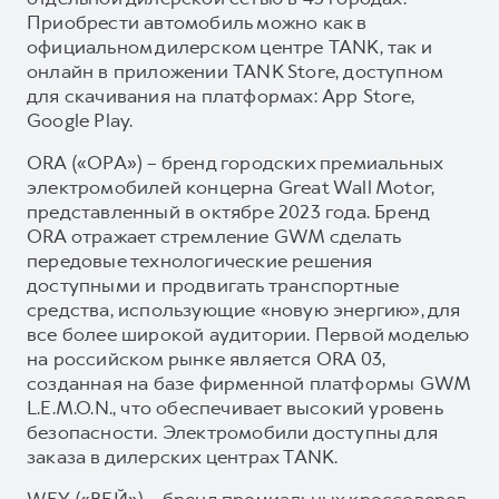
Приобрести автомобиль можно как в
официальном дилерском центре TANK, так и
онлайн в приложении TANK Store, доступном
для скачивания на платформах: App Store,
Google Play.
ORA («ОРА») – бренд городских премиальных
электромобилей концерна Great Wall Motor,
представленный в октябре 2023 года. Бренд
ORA отражает стремление GWM сделать
передовые технологические решения
доступными и продвигать транспортные
средства, использующие «новую энергию», для
все более широкой аудитории. Первой моделью
на российском рынке является ORA 03,
созданная на базе фирменной платформы GWM
L.E.M.O.N., что обеспечивает высокий уровень
безопасности. Электромобили доступны для
заказа в дилерских центрах TANK.
WEY («ВЕЙ») – бренд премиальных кроссоверов