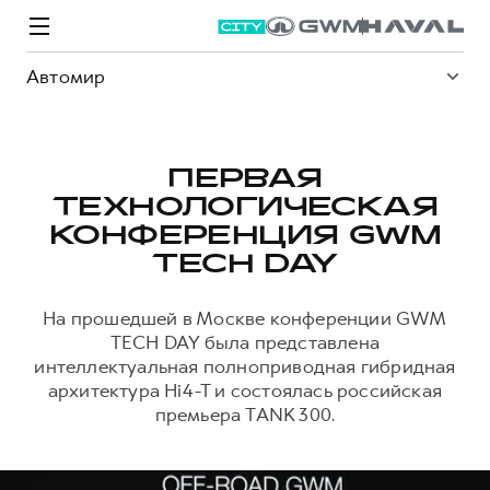
Автомир
ПЕРВАЯ
ТЕХНОЛОГИЧЕСКАЯ
Модели
Покупателям
Владельцам
Спецпредложения
О дилере
КОНФЕРЕНЦИЯ GWM
TECH DAY
ВЫБОР И ПОКУПКА
СЕРВИС
СПЕЦПРЕДЛОЖЕНИЯ
БРЕНД HAVAL
На прошедшей в Москве конференции GWM
TECH DAY была представлена
Автомобили в наличии
Все о сервисе
Покупателям
О бренде
интеллектуальная полноприводная гибридная
Конфигуратор HAVAL
Запись на сервис
Владельцам
Новости
архитектура Hi4-T и состоялась российская
премьера TANK 300.
M6
Аксессуары HAVAL
Моторное масло
О GWM
JOLION
от 2 049 000 ₽
от 2 049 000 ₽
Каталоги и прайс-листы
Стоимость ТО
Программа «HAVAL Защита+»
ИНФОРМАЦИЯ О ДИЛЕРЕ