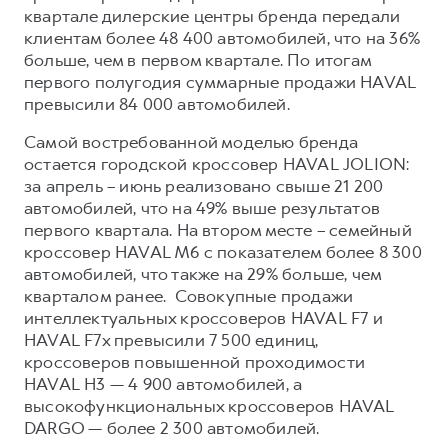
HAVAL Лизинг
квартале дилерские центры бренда передали
АКСЕССУАРЫ HAVAL
клиентам более 48 400 автомобилей, что на 36%
больше, чем в первом квартале. По итогам
АКСЕССУАРЫ HAVAL
Автомобильные аксессуары
первого полугодия суммарные продажи HAVAL
Автомобильные аксессуары
Коллекция CITY
превысили 84 000 автомобилей.
Коллекция CITY
Коллекция Базовая
Самой востребованной моделью бренда
остается городской кроссовер HAVAL JOLION:
Коллекция Базовая
Коллекция Детская
за апрель – июнь реализовано свыше 21 200
Коллекция Детская
автомобилей, что на 49% выше результатов
первого квартала. На втором месте – семейный
кроссовер HAVAL M6 с показателем более 8 300
автомобилей, что также на 29% больше, чем
кварталом ранее. Совокупные продажи
интеллектуальных кроссоверов HAVAL F7 и
HAVAL F7x превысили 7 500 единиц,
кроссоверов повышенной проходимости
HAVAL H3 — 4 900 автомобилей, а
высокофункциональных кроссоверов HAVAL
DARGO — более 2 300 автомобилей.