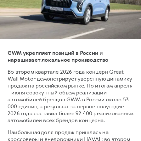
Тест-драйв
СЕРВИСНОЕ ОБСЛУЖИВАНИЕ
О дилере
Нулевое ТО
Наша команда
DARGO
DARGO X
КРЕДИТ И СТРАХОВАНИЕ
Программа «Помощь на дороге»
Контакты
от 3 199 000 ₽
от 3 499 000 ₽
Кредитный калькулятор
Регламенты технического обслуживания
Страхование
Электронный ПТС
GWM укрепляет позиций в России и
наращивает локальное производство
Кредит
ПОДДЕРЖКА
Во втором квартале 2026 года концерн Great
F7
F7X
Wall Motor демонстрирует уверенную динамику
КОРПОРАТИВНЫМ КЛИЕНТАМ
GWM Безопасность
от 2 899 000 ₽
от 3 599 000 ₽
продаж на российском рынке. По итогам апреля
Для малого бизнеса
Гарантия HAVAL
– июня совокупный объем реализации
автомобилей брендов GWM в России около 53
Корпоративным клиентам
Мобильное приложение GWM
000 единиц, а результат за первое полугодие
Крупным корпоративным клиентам
Программа «HAVAL Защита+»
2026 года составил более 92 400 реализованных
автомобилей всех брендов концерна.
Система управления автопарком GWM Fleet
Руководства по эксплуатации
POER
от 3 449 000 ₽
Сервис для корпоративных клиентов
Подписки
Наибольшая доля продаж пришлась на
кроссоверы и внедорожники HAVAL: во втором