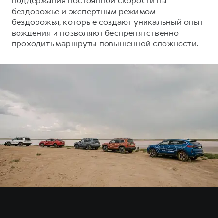
поддержания постоянной скорости на
HAVAL Лизинг
бездорожье и экспертным режимом
АКСЕССУАРЫ HAVAL
бездорожья, которые создают уникальный опыт
вождения и позволяют беспрепятственно
АКСЕССУАРЫ HAVAL
Автомобильные аксессуары
проходить маршруты повышенной сложности.
Автомобильные аксессуары
Коллекция CITY
Коллекция CITY
Коллекция Базовая
Коллекция Базовая
Коллекция Детская
Коллекция Детская