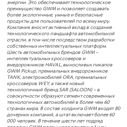
энергии. Это обеспечивает технологическое
преимущество GWM и позволяет создавать
более экологичные, умные и безопасные
продукты для пользователей по всему миру.
Компания вносит активный вклад в создание
технологического ландшафта автомобильной
отрасли, в том числе посредством разработки
собственных интеллектуальных платформ.
Шесть автомобильных брендов GWM –
интеллектуальных кроссоверов и
внедорожников HAVAL, выносливых пикапов
GWM Pickup, премиальных внедорожников
TANK, электромобилей ORA, премиальных
кроссоверов WEY, а также новый
технологичный бренд SAR (SALOON) – в
совокупности образуют сегмент современных
технологичных автомобилей в более чем 60
странах мира. В состав холдинга GWM входят 80
дочерних компаний, а штат включает более 60
000 человек. В течение шести лет подряд
продажи GWM превышают отметку в 1 млн