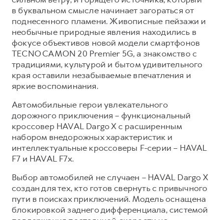
в буквальном смысле начинает загораться от
Тест-драйв
СЕРВИСНОЕ ОБСЛУЖИВАНИЕ
О дилере
поднесенного пламени. Живописные пейзажи и
Нулевое ТО
Наша команда
необычные природные явления находились в
фокусе объективов новой модели смартфонов
DARGO
DARGO X
КРЕДИТ И СТРАХОВАНИЕ
Программа «Помощь на дороге»
Контакты
от 3 199 000 ₽
от 3 499 000 ₽
TECNO CAMON 20 Premier 5G, а знакомство с
Кредитный калькулятор
Регламенты технического обслуживания
традициями, культурой и бытом удивительного
края оставили незабываемые впечатления и
Страхование
Электронный ПТС
яркие воспоминания.
Кредит
Автомобильные герои увлекательного
ПОДДЕРЖКА
дорожного приключения – функциональный
F7
F7X
кроссовер HAVAL Dargo X с расширенным
КОРПОРАТИВНЫМ КЛИЕНТАМ
GWM Безопасность
от 2 899 000 ₽
от 3 599 000 ₽
набором внедорожных характеристик и
Для малого бизнеса
Гарантия HAVAL
интеллектуальные кроссоверы F-серии – HAVAL
Корпоративным клиентам
Мобильное приложение GWM
F7 и HAVAL F7x.
Крупным корпоративным клиентам
Программа «HAVAL Защита+»
Выбор автомобилей не случаен – HAVAL Dargo X
создан для тех, кто готов свернуть с привычного
Система управления автопарком
Руководства по эксплуатации
POER
пути в поисках приключений. Модель оснащена
от 3 449 000 ₽
Сервис для корпоративных клиентов
Подписки
блокировкой заднего дифференциала, системой