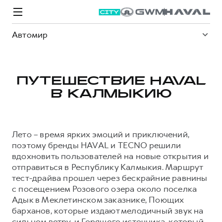
Автомир
ПУТЕШЕСТВИЕ HAVAL
В КАЛМЫКИЮ
Модели
Покупателям
Владельцам
Спецпредложения
О дилере
Лето – время ярких эмоций и приключений,
ВЫБОР И ПОКУПКА
СЕРВИС
СПЕЦПРЕДЛОЖЕНИЯ
БРЕНД HAVAL
поэтому бренды HAVAL и TECNO решили
вдохновить пользователей на новые открытия и
Автомобили в наличии
Все о сервисе
Покупателям
О бренде
отправиться в Республику Калмыкия. Маршрут
Конфигуратор HAVAL
Запись на сервис
Владельцам
Новости
тест-драйва прошел через бескрайние равнины
с посещением Розового озера около поселка
M6
Аксессуары HAVAL
Моторное масло
О GWM
JOLION
от 2 049 000 ₽
от 2 049 000 ₽
Адык в Меклетинском заказнике, Поющих
Каталоги и прайс-листы
Стоимость ТО
барханов, которые издают мелодичный звук на
Программа «HAVAL Защита+»
сильном ветру, и Горящего источника, который
ИНФОРМАЦИЯ О ДИЛЕРЕ