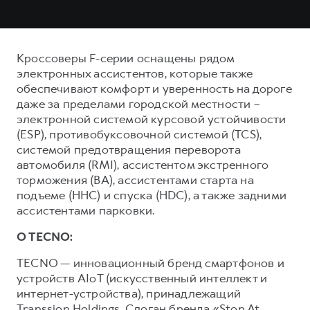
Кроссоверы F-серии оснащены рядом
электронных ассистентов, которые также
обеспечивают комфорт и уверенность на дороге
даже за пределами городской местности –
электронной системой курсовой устойчивости
(ESP), противобуксовочной системой (TCS),
системой предотвращения переворота
автомобиля (RMI), ассистентом экстренного
торможения (ВА), ассистентами старта на
подъеме (ННС) и спуска (HDC), а также задними
ассистентами парковки.
О TECNO:
TECNO — инновационный бренд смартфонов и
устройств AIoT (искусственный интеллект и
интернет-устройства), принадлежащий
Transsion Holdings. Слоган бренда «Stop At