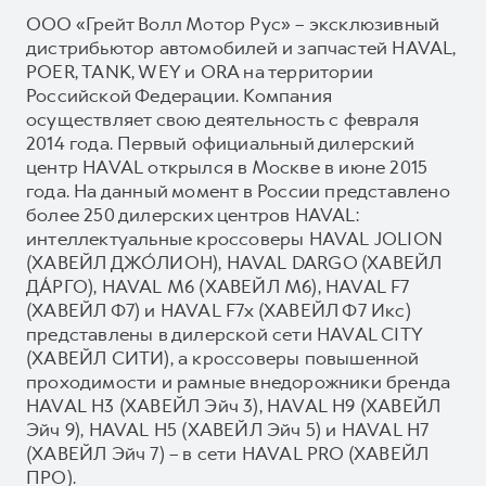
ООО «Грейт Волл Мотор Рус» – эксклюзивный
дистрибьютор автомобилей и запчастей HAVAL,
POER, TANK, WEY и ORA на территории
Российской Федерации. Компания
осуществляет свою деятельность с февраля
2014 года. Первый официальный дилерский
центр HAVAL открылся в Москве в июне 2015
года. На данный момент в России представлено
более 250 дилерских центров HAVAL:
интеллектуальные кроссоверы HAVAL JOLION
(ХАВЕЙЛ ДЖО́ЛИОН), HAVAL DARGO (ХАВЕЙЛ
ДА́РГО), HAVAL М6 (ХАВЕЙЛ M6), HAVAL F7
(ХАВЕЙЛ Ф7) и HAVAL F7x (ХАВЕЙЛ Ф7 Икс)
представлены в дилерской сети HAVAL CITY
(ХАВЕЙЛ СИТИ), а кроссоверы повышенной
проходимости и рамные внедорожники бренда
HAVAL H3 (ХАВЕЙЛ Эйч 3), HAVAL H9 (ХАВЕЙЛ
Эйч 9), HAVAL H5 (ХАВЕЙЛ Эйч 5) и HAVAL H7
(ХАВЕЙЛ Эйч 7) – в сети HAVAL PRO (ХАВЕЙЛ
ПРО).