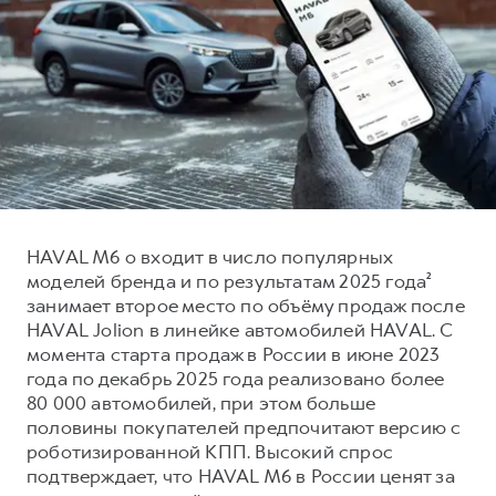
Тест-драйв
СЕРВИСНОЕ ОБСЛУЖИВАНИЕ
О дилере
Нулевое ТО
Наша команда
DARGO
DARGO X
КРЕДИТ И СТРАХОВАНИЕ
Программа «Помощь на дороге»
Контакты
от 3 199 000 ₽
от 3 499 000 ₽
Кредитный калькулятор
Регламенты технического обслуживания
Страхование
Электронный ПТС
Кредит
ПОДДЕРЖКА
HAVAL M6 о входит в число популярных
F7
F7X
моделей бренда и по результатам 2025 года²
КОРПОРАТИВНЫМ КЛИЕНТАМ
GWM Безопасность
от 2 899 000 ₽
от 3 599 000 ₽
занимает второе место по объёму продаж после
Для малого бизнеса
Гарантия HAVAL
HAVAL Jolion в линейке автомобилей HAVAL. С
момента старта продаж в России в июне 2023
Корпоративным клиентам
Мобильное приложение GWM
года по декабрь 2025 года реализовано более
Крупным корпоративным клиентам
Программа «HAVAL Защита+»
80 000 автомобилей, при этом больше
половины покупателей предпочитают версию с
Система управления автопарком
Руководства по эксплуатации
POER
роботизированной КПП. Высокий спрос
от 3 449 000 ₽
Сервис для корпоративных клиентов
Подписки
подтверждает, что HAVAL M6 в России ценят за