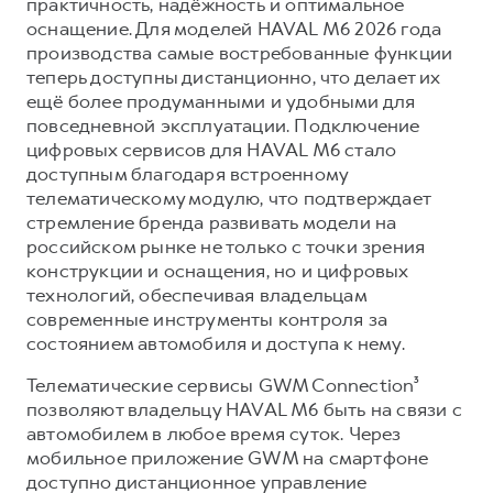
HAVAL Лизинг
практичность, надёжность и оптимальное
оснащение. Для моделей HAVAL M6 2026 года
АКСЕССУАРЫ HAVAL
производства самые востребованные функции
АКСЕССУАРЫ HAVAL
Автомобильные аксессуары
теперь доступны дистанционно, что делает их
ещё более продуманными и удобными для
Автомобильные аксессуары
Коллекция CITY
повседневной эксплуатации. Подключение
Коллекция CITY
Коллекция Базовая
цифровых сервисов для HAVAL M6 стало
доступным благодаря встроенному
Коллекция Базовая
Коллекция Детская
телематическому модулю, что подтверждает
Коллекция Детская
стремление бренда развивать модели на
российском рынке не только с точки зрения
конструкции и оснащения, но и цифровых
технологий, обеспечивая владельцам
современные инструменты контроля за
состоянием автомобиля и доступа к нему.
Телематические сервисы GWM Connection³
позволяют владельцу HAVAL M6 быть на связи с
автомобилем в любое время суток. Через
мобильное приложение GWM на смартфоне
доступно дистанционное управление