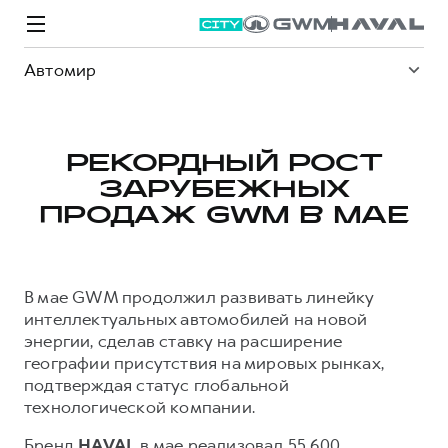
Автомир
РЕКОРДНЫЙ РОСТ
ЗАРУБЕЖНЫХ
Модели
Покупателям
Владельцам
Спецпредложения
О дилере
ПРОДАЖ GWM В МАЕ
ВЫБОР И ПОКУПКА
СЕРВИС
СПЕЦПРЕДЛОЖЕНИЯ
БРЕНД HAVAL
В мае GWM продолжил развивать линейку
Автомобили в наличии
Все о сервисе
Покупателям
О бренде
интеллектуальных автомобилей на новой
энергии, сделав ставку на расширение
Конфигуратор HAVAL
Запись на сервис
Владельцам
Новости
географии присутствия на мировых рынках,
M6
Аксессуары HAVAL
Моторное масло
О GWM
JOLION
подтверждая статус глобальной
от 2 049 000 ₽
от 2 049 000 ₽
технологической компании.
Каталоги и прайс-листы
Стоимость ТО
Бренд
HAVAL
в мае реализовал 55 600
Программа «HAVAL Защита+»
ИНФОРМАЦИЯ О ДИЛЕРЕ