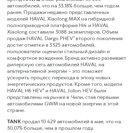
автомобилей, что на 33,18% больше, чем годом
Тест-драйв
СЕРВИСНОЕ ОБСЛУЖИВАНИЕ
О дилере
ранее. Продажи недавно представленных
моделей HAVAL Xiaolong MAX на гибридной
Нулевое ТО
Наша команда
полноприводной платформе Hi4 и HAVAL
DARGO
DARGO X
КРЕДИТ И СТРАХОВАНИЕ
Программа «Помощь на дороге»
Контакты
от 3 199 000 ₽
Xiaolong составили 3088 экземпляров. Объем
от 3 499 000 ₽
Кредитный калькулятор
Регламенты технического обслуживания
продаж HAVAL Dargo PHEV¹ второго поколения
достиг отметки в 3325 автомобилей,
Страхование
Электронный ПТС
пользователи оценили стильный дизайн и
Кредит
комфортное вождение. Бренд активно развивает
дилерскую сеть автомобилей HAVAL на
ПОДДЕРЖКА
альтернативной энергии – это поможет
F7
F7X
КОРПОРАТИВНЫМ КЛИЕНТАМ
GWM Безопасность
ускорить процесс перехода в эпоху новых
от 2 899 000 ₽
от 3 599 000 ₽
энергетических продуктов. Кроме того, модели
Для малого бизнеса
Гарантия HAVAL
HAVAL H6 HEV² и HAVAL Jolion HEV были
Корпоративным клиентам
Мобильное приложение GWM
представлены на рынке в Чили, став первыми
автомобилями GWM на новой энергии в этой
Крупным корпоративным клиентам
Программа «HAVAL Защита+»
стране.
Система управления автопарком
Руководства по эксплуатации
POER
TANK
продал 10 429 автомобилей в мае, что на
от 3 449 000 ₽
Сервис для корпоративных клиентов
Подписки
30,07% больше, чем в прошлом году.