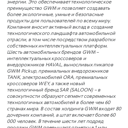
энергии. Это обеспечивает технологическое
преимущество GWM и позволяет создавать
более экологичные, умные и безопасные
продукты для пользователей по всему миру.
Компания вносит активный вклад в создание
технологического ландшафта автомобильной
отрасли, в том числе посредством разработки
собственных интеллектуальных платформ.
Шесть автомобильных брендов GWM –
интеллектуальных кроссоверов и
внедорожников HAVAL, выносливых пикапов
GWM Pickup, премиальных внедорожников
TANK, электромобилей ORA, премиальных
кроссоверов WEY, а также новый
технологичный бренд SAR (SALOON) – в
совокупности образуют сегмент современных
технологичных автомобилей в более чем 60
странах мира. В состав холдинга GWM входят 80
дочерних компаний, а штат включает более 60
000 человек. В течение шести лет подряд
продажи GWM превышают отметку в 1 млн