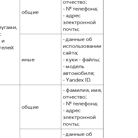
отчество;
- № телефона;
общие
- адрес
электронной
лугами,
почты;
с
- данные об
 и
использовании
телей:
сайта;
иные
- куки - файлы;
- модель
автомобиля;
- Yandex ID.
- фамилия, имя,
отчество;
- № телефона;
общие
- адрес
электронной
почты;
- данные об