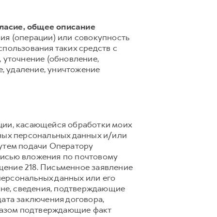
гласие, общее описание
ия (операции) или совокупность
спользования таких средств с
 уточнение (обновление,
е, удаление, уничтожение
ции, касающейся обработки моих
ных персональных данных и/или
путем подачи Оператору
писью вложения по почтовому
мещение 218. Письменное заявление
ерсональных данных или его
ане, сведения, подтверждающие
дата заключения договора,
бразом подтверждающие факт