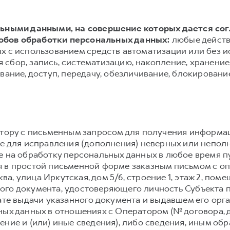
альными данными, на совершение которых дается со
обов обработки персональных данных:
любые действ
х с использованием средств автоматизации или без и
сбор, запись, систематизацию, накопление, хранение,
вание, доступ, передачу, обезличивание, блокировани
атору с письменным запросом для получения информа
же для исправления (дополнения) неверных или непол
е на обработку персональных данных в любое время 
 в простой письменной форме заказным письмом с о
сква, улица Иркутская, дом 5/6, строение 1, этаж 2, по
го документа, удостоверяющего личность Субъекта п
дате выдачи указанного документа и выдавшем его орг
ных данных в отношениях с Оператором (№ договора, 
ение и (или) иные сведения), либо сведения, иным о