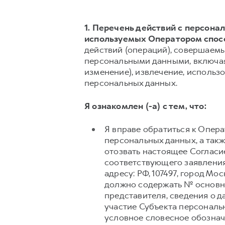
1. Перечень действий с персон
используемых Оператором спос
действий (операций), совершаемы
персональными данными, включая 
изменение), извлечение, использо
персональных данных.
Я ознакомлен (-а) с тем, что:
Я вправе обратиться к Опер
персональных данных, а так
отозвать настоящее Согласи
соответствующего заявления
адресу: РФ, 107497, город Мо
должно содержать № основно
представителя, сведения о 
участие Субъекта персональ
условное словесное обознач