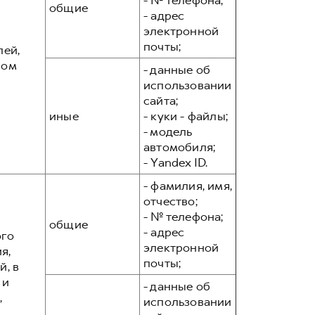
- № телефона;
общие
- адрес
электронной
почты;
лей,
вом
- данные об
использовании
сайта;
иные
- куки - файлы;
- модель
автомобиля;
- Yandex ID.
- фамилия, имя,
отчество;
- № телефона;
общие
- адрес
ого
электронной
я,
почты;
, в
 и
- данные об
,
использовании