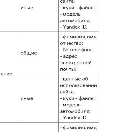
сайта;
иные
- куки - файлы;
- модель
автомобиля;
- Yandex ID.
- фамилия, имя,
отчество;
- № телефона;
общие
- адрес
электронной
почты;
чение
- данные об
использовании
сайта;
иные
- куки - файлы;
- модель
автомобиля;
- Yandex ID.
- фамилия, имя,