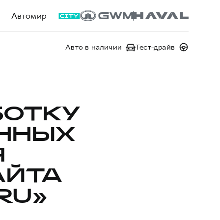
Автомир
Авто в наличии
Тест-драйв
БОТКУ
ННЫХ
Я
АЙТА
RU»