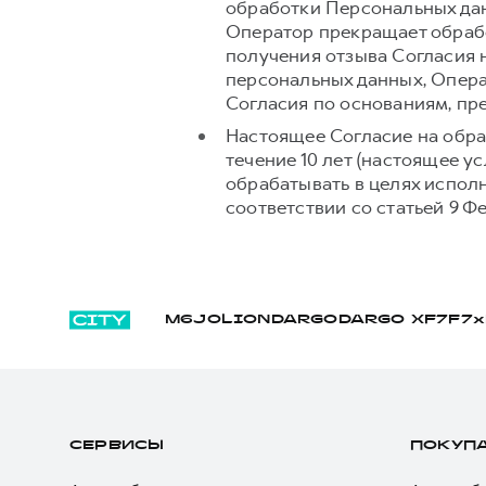
обработки Персональных дан
Оператор прекращает обрабо
получения отзыва Согласия 
персональных данных, Опера
Согласия по основаниям, п
Настоящее Согласие на обра
течение 10 лет (настоящее 
обрабатывать в целях испол
соответствии со статьей 9 Ф
M6
JOLION
DARGO
DARGO Х
F7
F7x
СЕРВИСЫ
ПОКУП