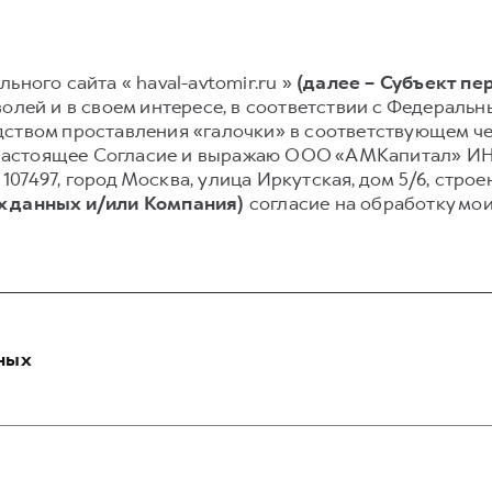
ьного сайта « haval-avtomir.ru »
(далее – Субъект пе
олей и в своем интересе, в соответствии с Федеральным
ством проставления «галочки» в соответствующем чек
аю настоящее Согласие и выражаю ООО «АМКапитал» И
, 107497, город Москва, улица Иркутская, дом 5/6, строе
х данных и/или Компания)
согласие на обработку мо
ных