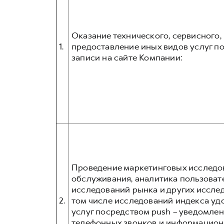
Оказание технического, сервисного
1.
предоставление иных видов услуг 
записи на сайте Компании:
Проведение маркетинговых исследов
обслуживания, аналитика пользовате
исследований рынка и других иссле
2.
том числе исследований индекса уд
услуг посредством push – уведомлен
телефонных звонков и информационн