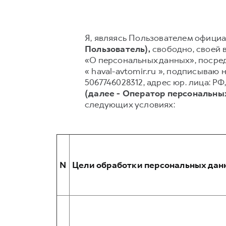
Я, являясь Пользователем официал
Пользователь),
свободно, своей в
«О персональных данных», посред
« haval-avtomir.ru », подписыв
5067746028312, адрес юр. лица: РФ
(далее - Оператор персональны
следующих условиях:
N
Цели обработки персональных дан