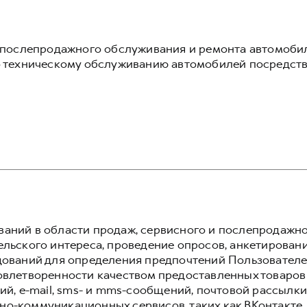
, послепродажного обслуживания и ремонта автомоби
по техническому обслуживанию автомобилей посредст
аний в области продаж, сервисного и послепродажн
льского интереса, проведение опросов, анкетировани
дований для определения предпочтений Пользователей
овлетворенности качеством предоставленных товаров
ий, e-mail, sms- и mms-сообщений, почтовой рассылки
о-коммуникационных сервисов, таких как ВКонтакте,