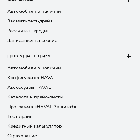
HAVAL Лизинг
АКСЕССУАРЫ HAVAL
Автомобили в наличии
АКСЕССУАРЫ HAVAL
Заказать тест-драйв
Автомобильные аксессуары
Рассчитать кредит
Автомобильные аксессуары
Коллекция CITY
Записаться на сервис
Коллекция CITY
Коллекция Базовая
Коллекция Базовая
Коллекция Детская
ПОКУПАТЕЛЯМ
Коллекция Детская
Автомобили в наличии
Конфигуратор HAVAL
Аксессуары HAVAL
Каталоги и прайс-листы
Программа «HAVAL Защита+»
Тест-драйв
Кредитный калькулятор
Страхование