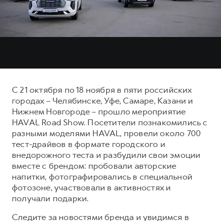
Тест-драйв
СЕРВИСНОЕ ОБСЛУЖИВАНИЕ
О дилере
Нулевое ТО
Наша команда
DARGO
DARGO X
КРЕДИТ И СТРАХОВАНИЕ
Программа «Помощь на дороге»
Контакты
от 3 199 000 ₽
от 3 499 000 ₽
Кредитный калькулятор
Регламенты технического обслуживания
Страхование
Электронный ПТС
С 21 октября по 18 ноября в пяти российских
Кредит
городах – Челябинске, Уфе, Самаре, Казани и
Нижнем Новгороде – прошло мероприятие
ПОДДЕРЖКА
F7
F7X
HAVAL Road Show. Посетители познакомились с
КОРПОРАТИВНЫМ КЛИЕНТАМ
GWM Безопасность
от 2 899 000 ₽
от 3 599 000 ₽
разными моделями HAVAL, провели около 700
Для малого бизнеса
Гарантия HAVAL
тест-драйвов в формате городского и
внедорожного теста и разбудили свои эмоции
Корпоративным клиентам
Мобильное приложение GWM
вместе с брендом: пробовали авторские
Крупным корпоративным клиентам
Программа «HAVAL Защита+»
напитки, фотографировались в специальной
фотозоне, участвовали в активностях и
Система управления автопарком
Руководства по эксплуатации
получали подарки.
POER
от 3 449 000 ₽
Сервис для корпоративных клиентов
Подписки
Следите за новостями бренда и увидимся в